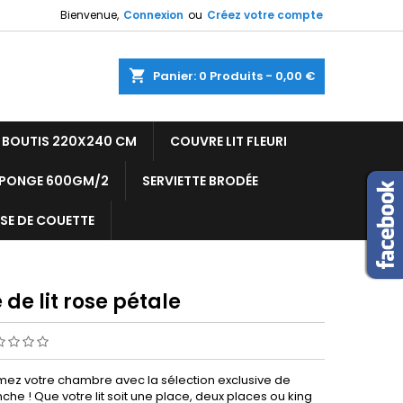
Bienvenue,
Connexion
ou
Créez votre compte
shopping_cart
Panier:
0
Produits - 0,00 €
T BOUTIS 220X240 CM
COUVRE LIT FLEURI
ÉPONGE 600GM/2
SERVIETTE BRODÉE
SE DE COUETTE
 de lit rose pétale
mez votre chambre avec la sélection exclusive de
he ! Que votre lit soit une place, deux places ou king