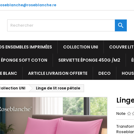
roseblanche@roseblanche.re

OS ENSEMBLES IMPRIMÉES
COLLECTION UNI
COUVRE LI
E ÉPONGE SOFT COTON
SERVIETTE ÉPONGE 450G /M2
LE BLANC
ARTICLE LIVRAISON OFFERTE
DECO
HOUS
ollection UNI
Linge de lit rose pétale
Linge
Note
Transfor
Roseblanc