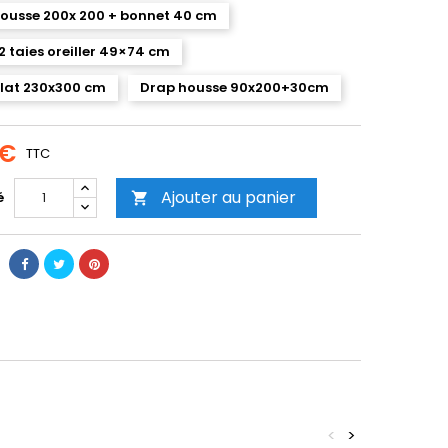
ousse 200x 200 + bonnet 40 cm
 2 taies oreiller 49×74 cm
lat 230x300 cm
Drap housse 90x200+30cm
 €
TTC
Ajouter au panier
é

<
>