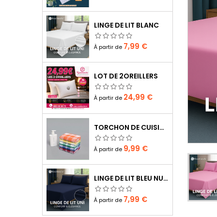
LINGE DE LIT BLANC
Prix
7,99 €
À partir de
LOT DE 2OREILLERS
Prix
24,99 €
À partir de
TORCHON DE CUISINE LT DE 10 CS
Prix
9,99 €
À partir de
LINGE DE LIT BLEU NUIT
Prix
7,99 €
À partir de