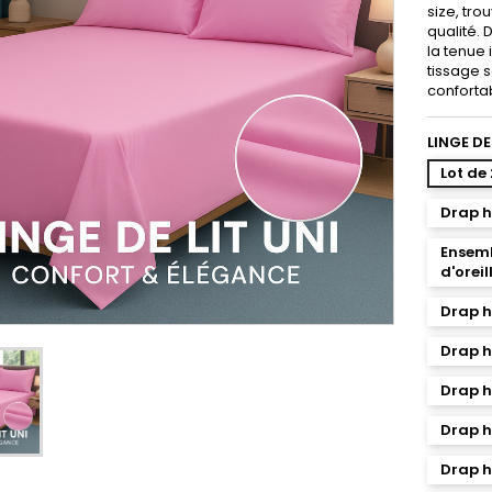
size, tro
qualité.
la tenue 
tissage s
conforta
LINGE DE
Lot de
Drap 
Ensemb
d'orei
Drap h
Drap h
Drap h
Drap h
Drap h