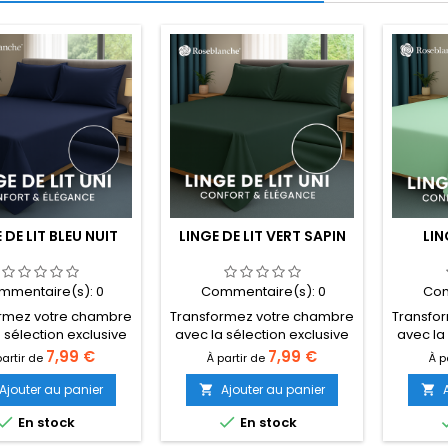
 DE LIT BLEU NUIT
LINGE DE LIT VERT SAPIN
LIN
mmentaire(s):
0
Commentaire(s):
0
Com
rmez votre chambre
Transformez votre chambre
Transfo
 sélection exclusive
avec la sélection exclusive
avec la
blanche ! Que votre
de Roseblanche ! Que votre
de Rose
Prix
Prix
7,99 €
7,99 €
partir de
À partir de
À p
oit une place, deux
lit soit une place, deux
lit s
ou king size, trouvez
places ou king size, trouvez
places o
Ajouter au panier
Ajouter au panier


 de lit parfait alliant
le linge de lit parfait alliant
le linge


En stock
En stock
eur, élégance et
douceur, élégance et
douc
té. Des collections
qualité. Des collections
qualit