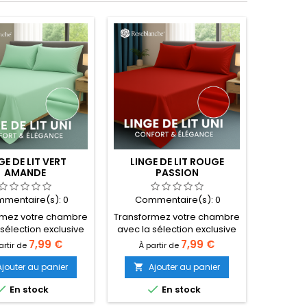
GE DE LIT VERT
LINGE DE LIT ROUGE
LINGE D
AMANDE
PASSION
mentaire(s):
0
Commentaire(s):
0
Com
rmez votre chambre
Transformez votre chambre
Transfor
 sélection exclusive
avec la sélection exclusive
avec la 
blanche ! Que votre
de Roseblanche ! Que votre
de Roseb
Prix
Prix
7,99 €
7,99 €
artir de
À partir de
À pa
oit une place, deux
lit soit une place, deux
lit so
u king size, trouvez
places ou king size, trouvez
places o
Ajouter au panier
Ajouter au panier
A


 de lit parfait alliant
le linge de lit parfait alliant
le linge 


En stock
En stock
eur, élégance et
douceur, élégance et
douce
é. Des collections
qualité. Des collections
qualit