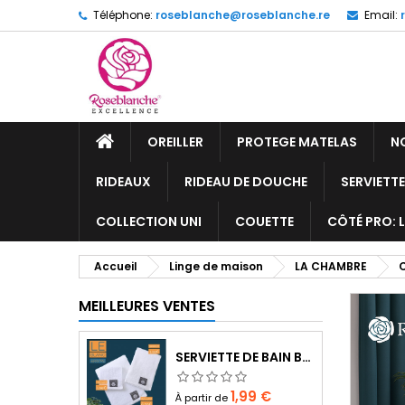
Téléphone:
roseblanche@roseblanche.re
Email:
OREILLER
PROTEGE MATELAS
N
RIDEAUX
RIDEAU DE DOUCHE
SERVIETT
COLLECTION UNI
COUETTE
CÔTÉ PRO: 
Accueil
Linge de maison
LA CHAMBRE
C
MEILLEURES VENTES
SERVIETTE DE BAIN BLANC
Prix
1,99 €
À partir de