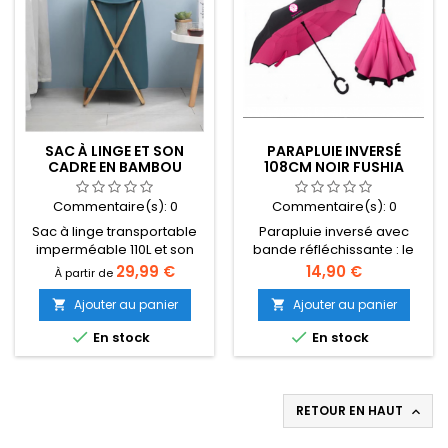
SAC À LINGE ET SON
PARAPLUIE INVERSÉ
CADRE EN BAMBOU
108CM NOIR FUSHIA
LIVRAISON OFFERTE
LIVRAISON OFFERTE
Commentaire(s):
0
Commentaire(s):
0
Sac à linge transportable
Parapluie inversé avec
imperméable 110L et son
bande réfléchissante : le
cadre en bambou .
parapluie qui vous protège
Prix
Prix
29,99 €
14,90 €
À partir de
de la pluie et des dangers !
S’ouvre et se ferme à
Ajouter au panier
Ajouter au panier


l’envers, évite de vous


En stock
En stock
mouiller Poignée
ergonomique, prise en
main facile et agréable
Bande réfléchissante,
visibilité à 360° la nuit
RETOUR EN HAUT

Plusieurs couleurs,
diamètre de 108 cm, pliable