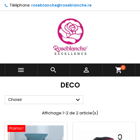
Téléphone:
roseblanche@roseblanche.re
0



shopping_cart
DECO

Choisir
Affichage 1-2 de 2 article(s)
Promo !