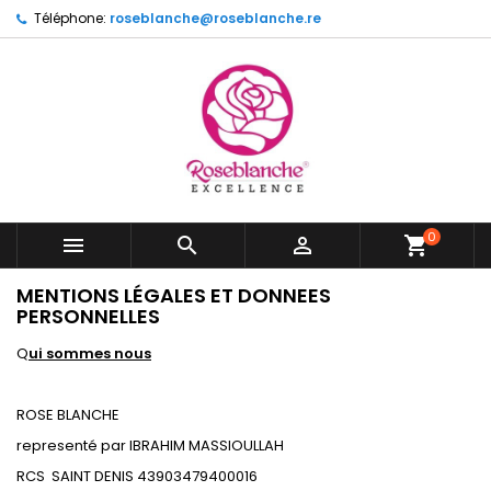
Téléphone:
roseblanche@roseblanche.re
0



shopping_cart
MENTIONS LÉGALES ET DONNEES
PERSONNELLES
Q
ui sommes nous
ROSE BLANCHE
representé par IBRAHIM MASSIOULLAH
RCS SAINT DENIS
43903479400016