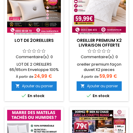
professionnel, nos
offrez-vous...
serviettes de bain...
LOT DE 2OREILLERS
OREILLER PREMIUM X2
LIVRAISON OFFERTE
Commentaire(s):
0
Commentaire(s):
0
LOT DE 2 OREILLERS
oreiller premium façon
65/65cm Enveloppe 100%
duvet X2 pieces
cotonGarnissage
Prix
Prix
24,99 €
59,99 €
À partir de
À partir de
synthétique 1000 g
Ajouter au panier
Ajouter au panier




En stock
En stock