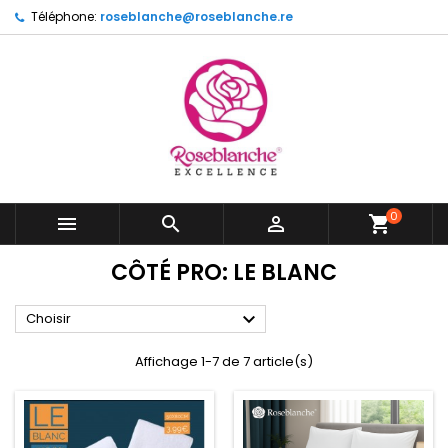
Téléphone:
roseblanche@roseblanche.re
0



shopping_cart
CÔTÉ PRO: LE BLANC

Choisir
Affichage 1-7 de 7 article(s)