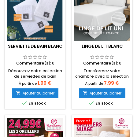
SERVIETTE DE BAIN BLANC
LINGE DE LIT BLANC
Commentaire(s):
0
Commentaire(s):
0
Découvrez notre collection
Transformez votre
de serviettes de bain
chambre avec la sélection
professionnelles en blanc,
exclusive de Roseblanche !
Prix
Prix
1,99 €
7,99 €
À partir de
À partir de
disponibles dans plusieurs
Que votre lit soit une place,
formats. Avec un poids de
deux places ou king size,
Ajouter au panier
Ajouter au panier


450gm2, ces serviettes
trouvez le linge de lit parfait


En stock
En stock
offrent une qualité
alliant douceur, élégance
supérieure et une
et qualité. Des collections
absorption optimale.
complètes au toucher
Idéales pour une utilisation
exceptionnel et à la tenue
Promo !
dans les spas, les salons
impeccable, à mixer selon
de beauté, les hôtels ou
vos envies. 100 % pur coton,
tout autre environnement
tissage serré 62 fils/cm² :