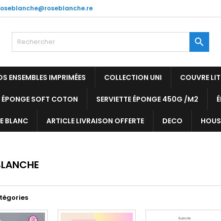
roseblanche@roseblanche.re

OS ENSEMBLES IMPRIMÉES
COLLECTION UNI
COUVRE LI
E ÉPONGE SOFT COTON
SERVIETTE ÉPONGE 450G /M2
LE BLANC
ARTICLE LIVRAISON OFFERTE
DECO
HOUS
BLANCHE
tégories