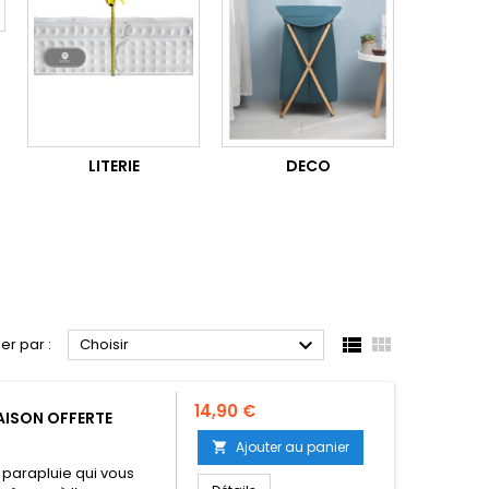
LITERIE
DECO



ier par :
Choisir
Prix
14,90 €
RAISON OFFERTE
Ajouter au panier

 parapluie qui vous