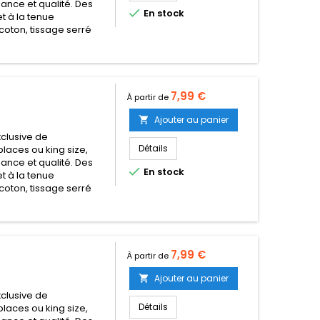
égance et qualité. Des

En stock
t à la tenue
coton, tissage serré
Prix
7,99 €
À partir de
Ajouter au panier

clusive de
Détails
places ou king size,
égance et qualité. Des

En stock
t à la tenue
coton, tissage serré
Prix
7,99 €
À partir de
Ajouter au panier

clusive de
Détails
places ou king size,