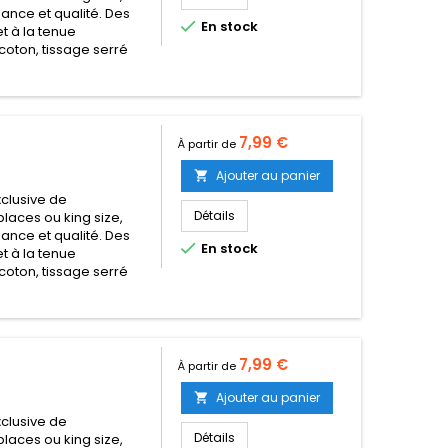
égance et qualité. Des

En stock
t à la tenue
coton, tissage serré
Prix
7,99 €
À partir de
Ajouter au panier

clusive de
Détails
places ou king size,
égance et qualité. Des

En stock
t à la tenue
coton, tissage serré
Prix
7,99 €
À partir de
Ajouter au panier

clusive de
Détails
places ou king size,