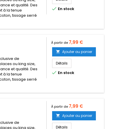
égance et qualité. Des

En stock
t à la tenue
coton, tissage serré
Prix
7,99 €
À partir de
Ajouter au panier

clusive de
Détails
places ou king size,
égance et qualité. Des

En stock
t à la tenue
coton, tissage serré
Prix
7,99 €
À partir de
Ajouter au panier

clusive de
Détails
places ou king size,