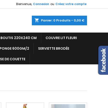
Bienvenue,
Connexion
ou
Créez votre compte
shopping_cart
Panier:
0
Produits - 0,00 €
T BOUTIS 220X240 CM
COUVRE LIT FLEURI
ÉPONGE 600GM/2
SERVIETTE BRODÉE
SE DE COUETTE