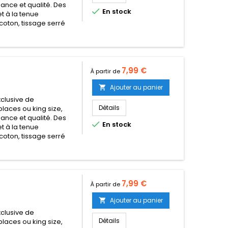
égance et qualité. Des

En stock
t à la tenue
coton, tissage serré
Prix
7,99 €
À partir de
Ajouter au panier

clusive de
Détails
places ou king size,
égance et qualité. Des

En stock
t à la tenue
coton, tissage serré
Prix
7,99 €
À partir de
Ajouter au panier

clusive de
Détails
places ou king size,