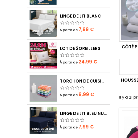
LINGE DE LIT BLANC
Prix
7,99 €
À partir de
CÔTÉ P
LOT DE 2OREILLERS
Prix
24,99 €
À partir de
HOUSSE
TORCHON DE CUISINE LT DE 10 CS
Prix
9,99 €
À partir de
Il y a 21 p
LINGE DE LIT BLEU NUIT
Prix
7,99 €
À partir de