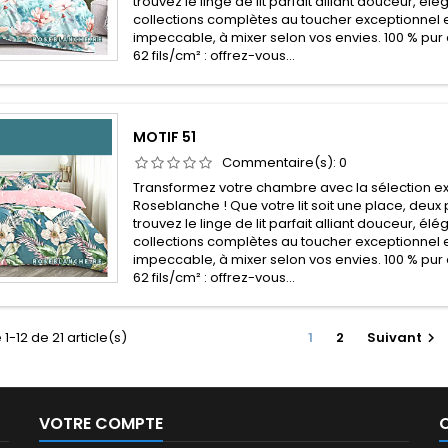
trouvez le linge de lit parfait alliant douceur, él
collections complètes au toucher exceptionnel e
impeccable, à mixer selon vos envies. 100 % pur 
62 fils/cm² : offrez-vous...
MOTIF 51
Commentaire(s):
0
Transformez votre chambre avec la sélection ex
Roseblanche ! Que votre lit soit une place, deux 
trouvez le linge de lit parfait alliant douceur, él
collections complètes au toucher exceptionnel e
impeccable, à mixer selon vos envies. 100 % pur 
62 fils/cm² : offrez-vous...
1-12 de 21 article(s)
1
2
Suivant

VOTRE COMPTE