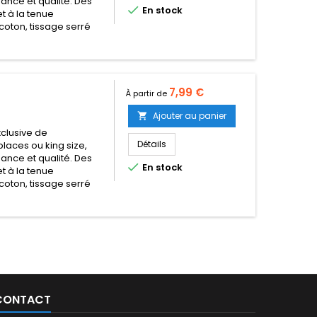
égance et qualité. Des

En stock
t à la tenue
coton, tissage serré
Prix
7,99 €
À partir de
Ajouter au panier

clusive de
Détails
places ou king size,
égance et qualité. Des

En stock
t à la tenue
coton, tissage serré
CONTACT