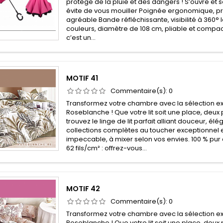
protège de la pluie et des dangers ! S’ouvre et s
évite de vous mouiller Poignée ergonomique, pri
agréable Bande réfléchissante, visibilité à 360° l
couleurs, diamètre de 108 cm, pliable et comp
c’est un...
MOTIF 41
Commentaire(s):
0
Transformez votre chambre avec la sélection ex
Roseblanche ! Que votre lit soit une place, deux 
trouvez le linge de lit parfait alliant douceur, él
collections complètes au toucher exceptionnel e
impeccable, à mixer selon vos envies. 100 % pur 
62 fils/cm² : offrez-vous...
MOTIF 42
Commentaire(s):
0
Transformez votre chambre avec la sélection ex
Roseblanche ! Que votre lit soit une place, deux 