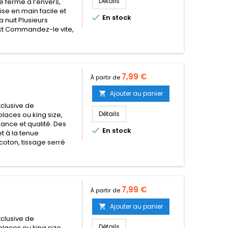
Détails
e ferme à l’envers,
se en main facile et

En stock
a nuit Plusieurs
act Commandez-le vite,
Prix
7,99 €
À partir de
Ajouter au panier

clusive de
Détails
places ou king size,
égance et qualité. Des

En stock
t à la tenue
coton, tissage serré
Prix
7,99 €
À partir de
Ajouter au panier

clusive de
Détails
places ou king size,