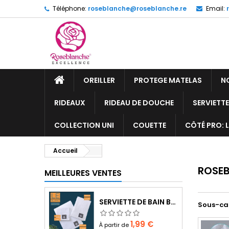
Téléphone:
roseblanche@roseblanche.re
Email:
OREILLER
PROTEGE MATELAS
N
RIDEAUX
RIDEAU DE DOUCHE
SERVIETT
COLLECTION UNI
COUETTE
CÔTÉ PRO: 
Accueil
ROSE
MEILLEURES VENTES
SERVIETTE DE BAIN BLANC
Sous-ca
Prix
1,99 €
À partir de