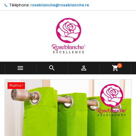
Téléphone:
roseblanche@roseblanche.re
0



shopping_cart
Promo !