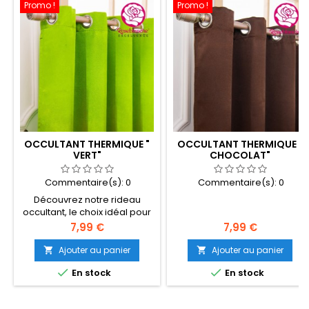
Promo !
Promo !
OCCULTANT THERMIQUE "
OCCULTANT THERMIQUE "
VERT"
CHOCOLAT"
Commentaire(s):
0
Commentaire(s):
0
Découvrez notre rideau
occultant, le choix idéal pour
votre intérieur ! Notre rideau
Prix
Prix
7,99 €
7,99 €
occultant est conçu en tissu
de qualité, avec une texture
Ajouter au panier
Ajouter au panier


douce et agréable au


En stock
En stock
toucher. Il bloque
efficacement la lumière du
jour et des lampadaires, vous